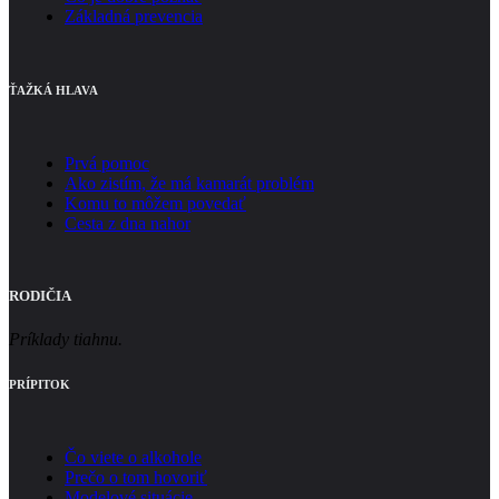
Základná prevencia
ŤAŽKÁ HLAVA
Prvá pomoc
Ako zistím, že má kamarát problém
Komu to môžem povedať
Cesta z dna nahor
RODIČIA
Príklady tiahnu.
PRÍPITOK
Čo viete o alkohole
Prečo o tom hovoriť
Modelové situácie