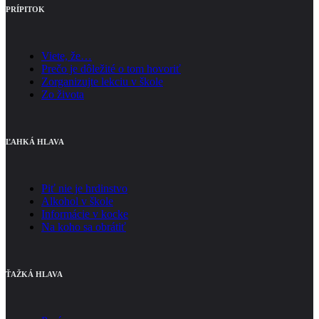
PRÍPITOK
Viete, že…
Prečo je dôležité o tom hovoriť
Zorganizujte lekciu v škole
Zo života
ĽAHKÁ HLAVA
Piť nie je hrdinstvo
Alkohol v škole
Informácie v kocke
Na koho sa obrátiť
ŤAŽKÁ HLAVA