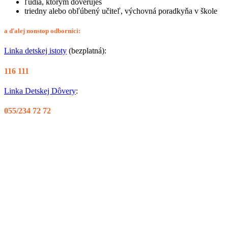
ľudia, ktorým dôveruješ
triedny alebo obľúbený učiteľ, výchovná poradkyňa v škole
a ďalej nonstop odborníci:
Linka detskej istoty
(bezplatná):
116 111
Linka Detskej Dôvery
:
055/234 72 72