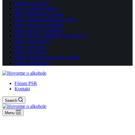
Rodičia: Zo života
Školy: Alkohol v škole
Školy: Informácie v kocke
Školy: Komu to môžete povedať
Školy: Na koho sa obrátiť
Školy: Piť nie je hrdinstvo
Školy: Prečo je dôležité o tom hovoriť
Školy: Prvá pomoc
Školy: Viete, že…
Školy: Zo života
Školy: Zorganizujte lekciu v škole
Under construction
Fórum PSR
Kontakt
Search
Menu