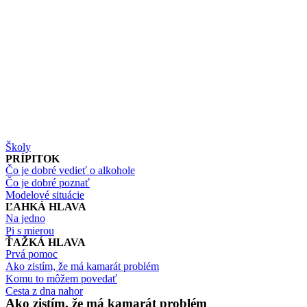
Školy
PRÍPITOK
Čo je dobré vedieť o alkohole
Čo je dobré poznať
Modelové situácie
ĽAHKÁ HLAVA
Na jedno
Pi s mierou
ŤAŽKÁ HLAVA
Prvá pomoc
Ako zistím, že má kamarát problém
Komu to môžem povedať
Cesta z dna nahor
Ako zistím, že má kamarát problém