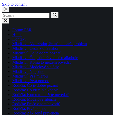
Skip to content
No
results
Forum PSR
Home
Kontakt
Mladiství: Ako zistím, že má kamarát problém
Mladiství: Cesta z dna nahor
Mladiství: Čo je dobré poznať
Mladiství: Čo je dobré vedieť o alkohole
Mladiství: Komu to môžem povedať
Mladiství: Modelové situácie
Mladiství: Na jedno
Mladiství: Pi s mierou
Mladiství: Prvá pomoc
Rodičia: Čo je dobré poznať
Rodičia: Čo viete o alkohole
Rodičia: Komu to môžete povedať
Rodičia: Modelové situácie
Rodičia: Prečo o tom hovoriť
Rodičia: Prvá pomoc
Rodičia: Základná prevencia