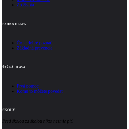
Zo života
ĽAHKÁ HLAVA
Čo je dobré poznať
Základná prevencia
ŤAŽKÁ HLAVA
Prvá pomoc
Komu to môžete povedať
ŠKOLY
Pred školou za školou nikto nesmie piť.