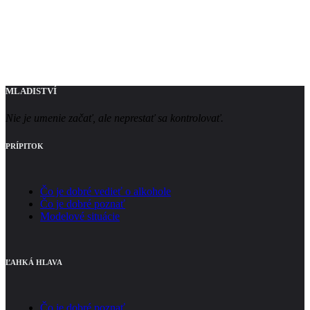
MLADISTVÍ
Nie je umenie začať, ale neprestať sa kontrolovať.
PRÍPITOK
Čo je dobré vedieť o alkohole
Čo je dobré poznať
Modelové situácie
ĽAHKÁ HLAVA
Čo je dobré poznať