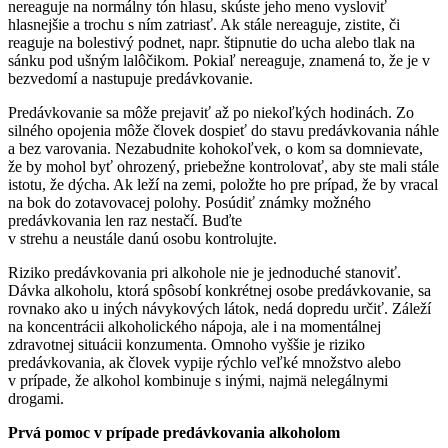
nereaguje na normálny tón hlasu, skúste jeho meno vysloviť
hlasnejšie a trochu s ním zatriasť. Ak stále nereaguje, zistite, či
reaguje na bolestivý podnet, napr. štipnutie do ucha alebo tlak na
sánku pod ušným lalôčikom. Pokiaľ nereaguje, znamená to, že je v
bezvedomí a nastupuje predávkovanie.
Predávkovanie sa môže prejaviť až po niekoľkých hodinách. Zo
silného opojenia môže človek dospieť do stavu predávkovania náhle
a bez varovania. Nezabudnite kohokoľvek, o kom sa domnievate,
že by mohol byť ohrozený, priebežne kontrolovať, aby ste mali stále
istotu, že dýcha. Ak leží na zemi, položte ho pre prípad, že by vracal
na bok do zotavovacej polohy. Posúdiť známky možného
predávkovania len raz nestačí. Buďte
v strehu a neustále danú osobu kontrolujte.
Riziko predávkovania pri alkohole nie je jednoduché stanoviť.
Dávka alkoholu, ktorá spôsobí konkrétnej osobe predávkovanie, sa
rovnako ako u iných návykových látok, nedá dopredu určiť. Záleží
na koncentrácii alkoholického nápoja, ale i na momentálnej
zdravotnej situácii konzumenta. Omnoho vyššie je riziko
predávkovania, ak človek vypije rýchlo veľké množstvo alebo
v prípade, že alkohol kombinuje s inými, najmä nelegálnymi
drogami.
Prvá pomoc v prípade predávkovania alkoholom