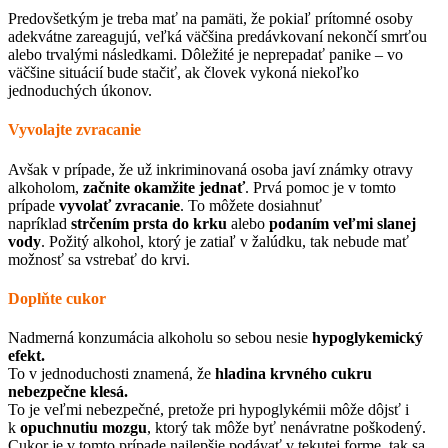
Predovšetkým je treba mať na pamäti, že pokiaľ prítomné osoby
adekvátne zareagujú, veľká väčšina predávkovaní nekončí smrťou
alebo trvalými následkami. Dôležité je neprepadať panike – vo
väčšine situácií bude stačiť, ak človek vykoná niekoľko
jednoduchých úkonov.
Vyvolajte zvracanie
Avšak v prípade, že už inkriminovaná osoba javí známky otravy
alkoholom,
začnite okamžite jednať
. Prvá pomoc je v tomto
prípade
vyvolať zvracanie
. To môžete dosiahnuť
napríklad
strčením prsta do krku
alebo
podaním veľmi slanej
vody
. Požitý alkohol, ktorý je zatiaľ v žalúdku, tak nebude mať
možnosť sa vstrebať do krvi.
Doplňte cukor
Nadmerná konzumácia alkoholu so sebou nesie
hypoglykemický
efekt.
To v jednoduchosti znamená, že
hladina krvného cukru
nebezpečne klesá.
To je veľmi nebezpečné, pretože pri hypoglykémii môže dôjsť i
k
opuchnutiu mozgu
, ktorý tak môže byť nenávratne poškodený.
Cukor je v tomto prípade najlepšie podávať v tekutej forme, tak sa