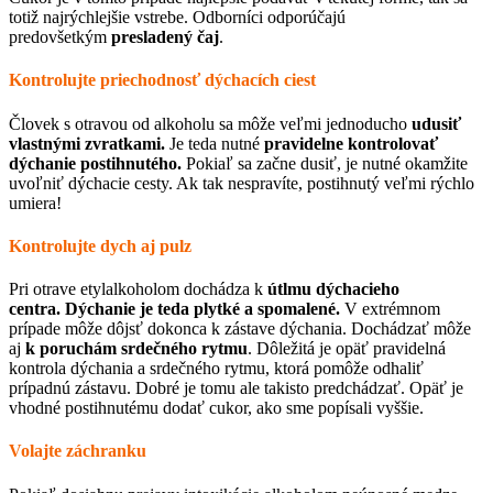
totiž najrýchlejšie vstrebe. Odborníci odporúčajú
predovšetkým
presladený čaj
.
Kontrolujte priechodnosť dýchacích ciest
Človek s otravou od alkoholu sa môže veľmi jednoducho
udusiť
vlastnými zvratkami.
Je teda nutné
pravidelne kontrolovať
dýchanie postihnutého.
Pokiaľ sa začne dusiť, je nutné okamžite
uvoľniť dýchacie cesty. Ak tak nespravíte, postihnutý veľmi rýchlo
umiera!
Kontrolujte dych aj pulz
Pri otrave etylalkoholom dochádza k
útlmu dýchacieho
centra. Dýchanie je teda plytké a spomalené.
V extrémnom
prípade môže dôjsť dokonca k zástave dýchania. Dochádzať môže
aj
k poruchám srdečného rytmu
. Dôležitá je opäť pravidelná
kontrola dýchania a srdečného rytmu, ktorá pomôže odhaliť
prípadnú zástavu. Dobré je tomu ale takisto predchádzať. Opäť je
vhodné postihnutému dodať cukor, ako sme popísali vyššie.
Volajte záchranku