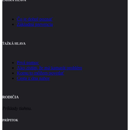
Čo je dobré poznať
Základná prevencia
ŤAŽKÁ HLAVA
Prvá pomoc
Ako zistím, že má kamarát problém
Komu to môžem povedať
Cesta z dna nahor
RODIČIA
Príklady tiahnu.
PRÍPITOK