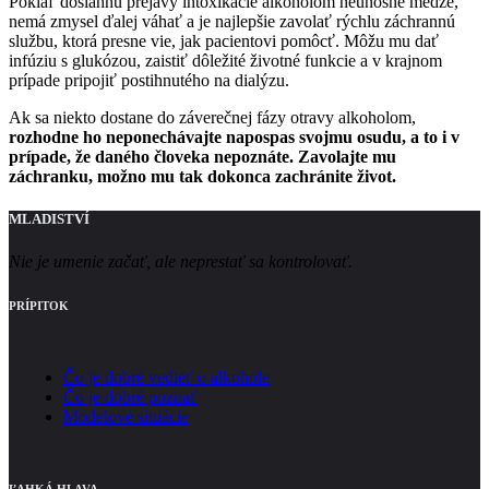
Pokiaľ dosiahnu prejavy intoxikácie alkoholom neúnosné medze,
nemá zmysel ďalej váhať a je najlepšie zavolať rýchlu záchrannú
službu, ktorá presne vie, jak pacientovi pomôcť. Môžu mu dať
infúziu s glukózou, zaistiť dôležité životné funkcie a v krajnom
prípade pripojiť postihnutého na dialýzu.
Ak sa niekto dostane do záverečnej fázy otravy alkoholom,
rozhodne ho neponechávajte napospas svojmu osudu, a to i v
prípade, že daného človeka nepoznáte. Zavolajte mu
záchranku, možno mu tak dokonca zachránite život.
MLADISTVÍ
Nie je umenie začať, ale neprestať sa kontrolovať.
PRÍPITOK
Čo je dobré vedieť o alkohole
Čo je dobré poznať
Modelové situácie
ĽAHKÁ HLAVA