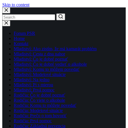
Skip to content
No
results
Forum PSR
Home
Kontakt
Mladiství: Ako zistím, že má kamarát problém
Mladiství: Cesta z dna nahor
Mladiství: Čo je dobré poznať
Mladiství: Čo je dobré vedieť o alkohole
Mladiství: Komu to môžem povedať
Mladiství: Modelové situácie
Mladiství: Na jedno
Mladiství: Pi s mierou
Mladiství: Prvá pomoc
Rodičia: Čo je dobré poznať
Rodičia: Čo viete o alkohole
Rodičia: Komu to môžete povedať
Rodičia: Modelové situácie
Rodičia: Prečo o tom hovoriť
Rodičia: Prvá pomoc
Rodičia: Základná prevencia