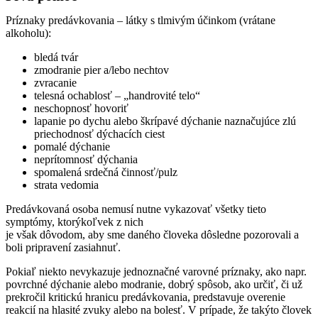
Príznaky predávkovania – látky s tlmivým účinkom (vrátane
alkoholu):
bledá tvár
zmodranie pier a/lebo nechtov
zvracanie
telesná ochablosť – „handrovité telo“
neschopnosť hovoriť
lapanie po dychu alebo škrípavé dýchanie naznačujúce zlú
priechodnosť dýchacích ciest
pomalé dýchanie
neprítomnosť dýchania
spomalená srdečná činnosť/pulz
strata vedomia
Predávkovaná osoba nemusí nutne vykazovať všetky tieto
symptómy, ktorýkoľvek z nich
je však dôvodom, aby sme daného človeka dôsledne pozorovali a
boli pripravení zasiahnuť.
Pokiaľ niekto nevykazuje jednoznačné varovné príznaky, ako napr.
povrchné dýchanie alebo modranie, dobrý spôsob, ako určiť, či už
prekročil kritickú hranicu predávkovania, predstavuje overenie
reakcií na hlasité zvuky alebo na bolesť. V prípade, že takýto človek