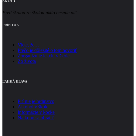
ŠKOLY
Pred školou za školou nikto nesmie piť.
PRÍPITOK
Viete, že…
Prečo je dôležité o tom hovoriť
Zorganizujte lekciu v škole
Zo života
ĽAHKÁ HLAVA
Piť nie je hrdinstvo
Alkohol v škole
Informácie v kocke
Na koho sa obrátiť