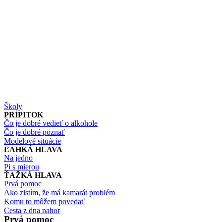
Školy
PRÍPITOK
Čo je dobré vedieť o alkohole
Čo je dobré poznať
Modelové situácie
ĽAHKÁ HLAVA
Na jedno
Pi s mierou
ŤAŽKÁ HLAVA
Prvá pomoc
Ako zistím, že má kamarát problém
Komu to môžem povedať
Cesta z dna nahor
Prvá pomoc