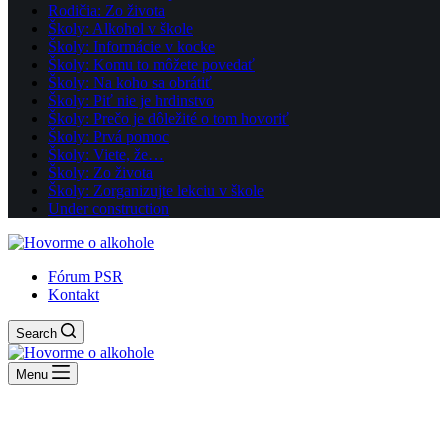
Rodičia: Zo života
Školy: Alkohol v škole
Školy: Informácie v kocke
Školy: Komu to môžete povedať
Školy: Na koho sa obrátiť
Školy: Piť nie je hrdinstvo
Školy: Prečo je dôležité o tom hovoriť
Školy: Prvá pomoc
Školy: Viete, že…
Školy: Zo života
Školy: Zorganizujte lekciu v škole
Under construction
Fórum PSR
Kontakt
Search
Menu