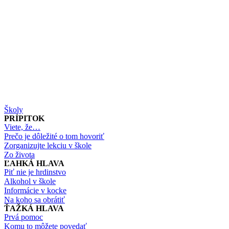
Školy
PRÍPITOK
Viete, že…
Prečo je dôležité o tom hovoriť
Zorganizujte lekciu v škole
Zo života
ĽAHKÁ HLAVA
Piť nie je hrdinstvo
Alkohol v škole
Informácie v kocke
Na koho sa obrátiť
ŤAŽKÁ HLAVA
Prvá pomoc
Komu to môžete povedať