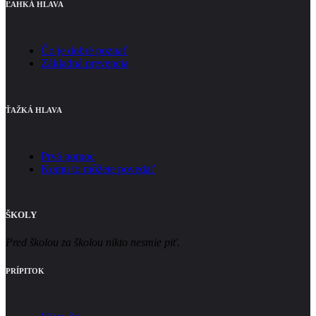
ĽAHKÁ HLAVA
Čo je dobré poznať
Základná prevencia
ŤAŽKÁ HLAVA
Prvá pomoc
Komu to môžete povedať
ŠKOLY
Pred školou za školou nikto nesmie piť.
PRÍPITOK