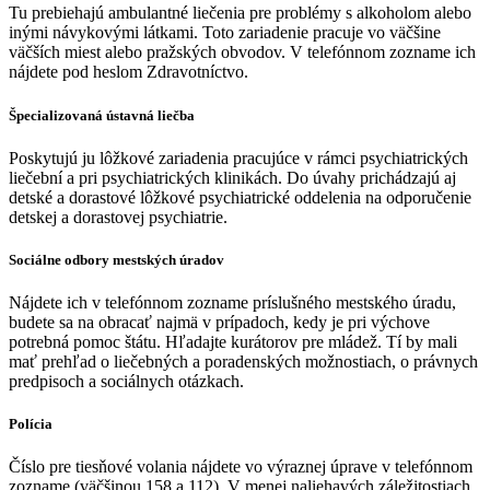
Tu prebiehajú ambulantné liečenia pre problémy s alkoholom alebo
inými návykovými látkami. Toto zariadenie pracuje vo väčšine
väčších miest alebo pražských obvodov. V telefónnom zozname ich
nájdete pod heslom Zdravotníctvo.
Špecializovaná ústavná liečba
Poskytujú ju lôžkové zariadenia pracujúce v rámci psychiatrických
liečební a pri psychiatrických klinikách. Do úvahy prichádzajú aj
detské a dorastové lôžkové psychiatrické oddelenia na odporučenie
detskej a dorastovej psychiatrie.
Sociálne odbory mestských úradov
Nájdete ich v telefónnom zozname príslušného mestského úradu,
budete sa na obracať najmä v prípadoch, kedy je pri výchove
potrebná pomoc štátu. Hľadajte kurátorov pre mládež. Tí by mali
mať prehľad o liečebných a poradenských možnostiach, o právnych
predpisoch a sociálnych otázkach.
Polícia
Číslo pre tiesňové volania nájdete vo výraznej úprave v telefónnom
zozname (väčšinou 158 a 112). V menej naliehavých záležitostiach