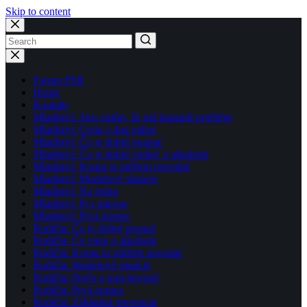
Skip to content
No
results
Forum PSR
Home
Kontakt
Mladiství: Ako zistím, že má kamarát problém
Mladiství: Cesta z dna nahor
Mladiství: Čo je dobré poznať
Mladiství: Čo je dobré vedieť o alkohole
Mladiství: Komu to môžem povedať
Mladiství: Modelové situácie
Mladiství: Na jedno
Mladiství: Pi s mierou
Mladiství: Prvá pomoc
Rodičia: Čo je dobré poznať
Rodičia: Čo viete o alkohole
Rodičia: Komu to môžete povedať
Rodičia: Modelové situácie
Rodičia: Prečo o tom hovoriť
Rodičia: Prvá pomoc
Rodičia: Základná prevencia