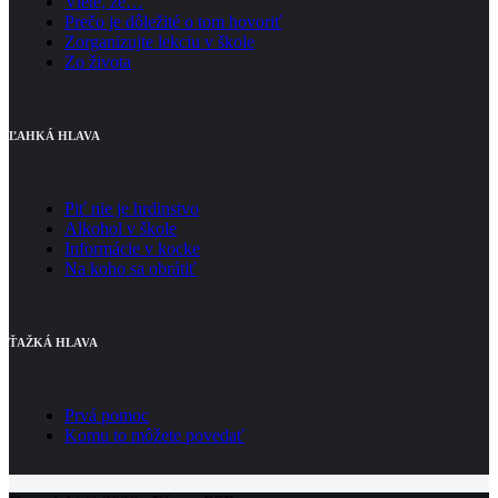
Viete, že…
Prečo je dôležité o tom hovoriť
Zorganizujte lekciu v škole
Zo života
ĽAHKÁ HLAVA
Piť nie je hrdinstvo
Alkohol v škole
Informácie v kocke
Na koho sa obrátiť
ŤAŽKÁ HLAVA
Prvá pomoc
Komu to môžete povedať