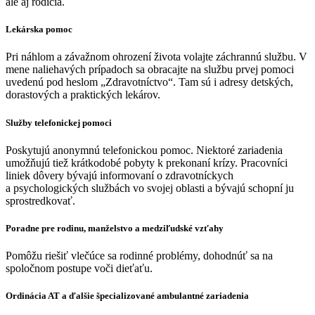
ale aj rodičia.
Lekárska pomoc
Pri náhlom a závažnom ohrození života volajte záchrannú službu. V
mene naliehavých prípadoch sa obracajte na službu prvej pomoci
uvedenú pod heslom „Zdravotníctvo“. Tam sú i adresy detských,
dorastových a praktických lekárov.
Služby telefonickej pomoci
Poskytujú anonymnú telefonickou pomoc. Niektoré zariadenia
umožňujú tiež krátkodobé pobyty k prekonaní krízy. Pracovníci
liniek dôvery bývajú informovaní o zdravotníckych
a psychologických službách vo svojej oblasti a bývajú schopní ju
sprostredkovať.
Poradne pre rodinu, manželstvo a medziľudské vzťahy
Pomôžu riešiť vlečúce sa rodinné problémy, dohodnúť sa na
spoločnom postupe voči dieťaťu.
Ordinácia AT a ďalšie špecializované ambulantné zariadenia