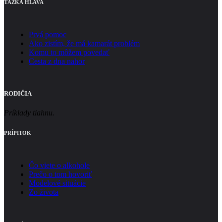
ŤAŽKÁ HLAVA
Prvá pomoc
Ako zistím, že má kamarát problém
Komu to môžem povedať
Cesta z dna nahor
RODIČIA
Príklady tiahnu.
PRÍPITOK
Čo viete o alkohole
Prečo o tom hovoriť
Modelové situácie
Zo života