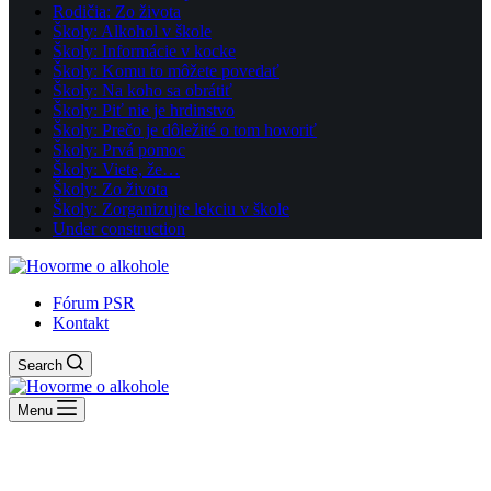
Rodičia: Zo života
Školy: Alkohol v škole
Školy: Informácie v kocke
Školy: Komu to môžete povedať
Školy: Na koho sa obrátiť
Školy: Piť nie je hrdinstvo
Školy: Prečo je dôležité o tom hovoriť
Školy: Prvá pomoc
Školy: Viete, že…
Školy: Zo života
Školy: Zorganizujte lekciu v škole
Under construction
Fórum PSR
Kontakt
Search
Menu